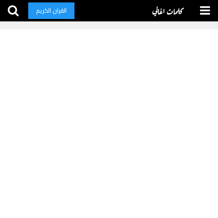
كلمات اغاني
القران الكريم