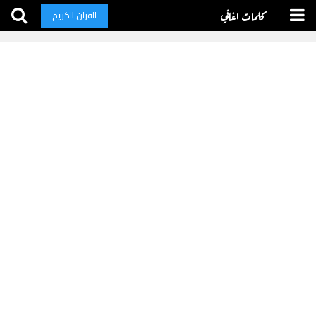
كلمات اغاني
القران الكريم