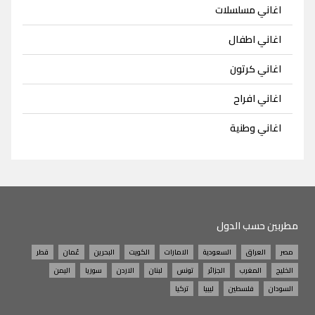
اغاني مسلسلات
اغاني اطفال
اغاني كرتون
اغاني افراح
اغاني وطنية
مطربين حسب الدول
مصر
العراق
السعودية
الامارات
الكويت
البحرين
عُمان
قطر
الخليج
المغرب
الجزائر
تونس
لبنان
الاردن
سوريا
اليمن
السودان
فلسطين
ليبيا
تركيا