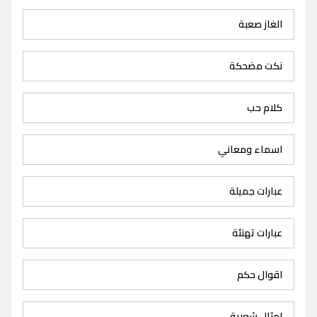
الغاز صعبة
نكت مضحكة
كلام حب
اسماء ومعاني
عبارات جميلة
عبارات تهنئة
اقوال حكم
امثال شعبية